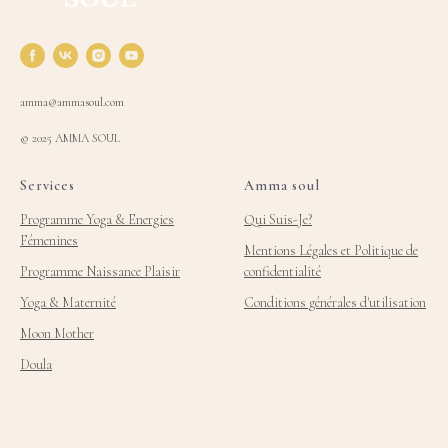
amma@ammasoul.com
© 2025 AMMA SOUL
Services
Amma soul
Programme Yoga & Energies
Qui Suis-Je?
Fémenines
Mentions Légales et Politique de
Programme Naissance Plaisir
confidentialité
Yoga & Maternité
Conditions générales d'utilisation
Moon Mother
Doula